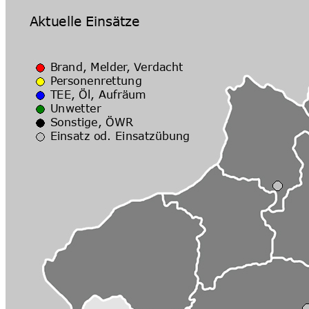
Veranstaltungsort
Ort:
Feuerwehrhaus Bruckm
EventList powered by
schlu.ne