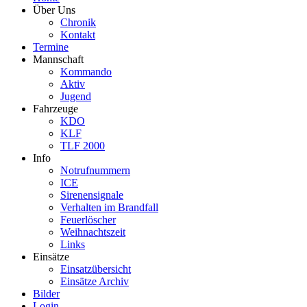
Über Uns
Chronik
Kontakt
Termine
Mannschaft
Kommando
Aktiv
Jugend
Fahrzeuge
KDO
KLF
TLF 2000
Info
Notrufnummern
ICE
Sirenensignale
Verhalten im Brandfall
Feuerlöscher
Weihnachtszeit
Links
Einsätze
Einsatzübersicht
Einsätze Archiv
Bilder
Login