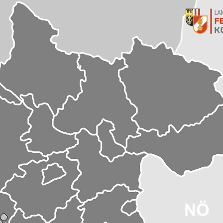
ühl
t