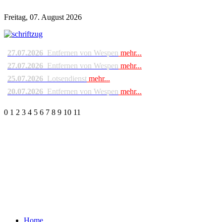
Freitag, 07. August 2026
27.07.2026
Entfernen von Wespen
mehr...
27.07.2026
Entfernen von Wespen
mehr...
25.07.2026
Lotsendienst
mehr...
20.07.2026
Entfernen von Wespen
mehr...
0
1
2
3
4
5
6
7
8
9
10
11
Home