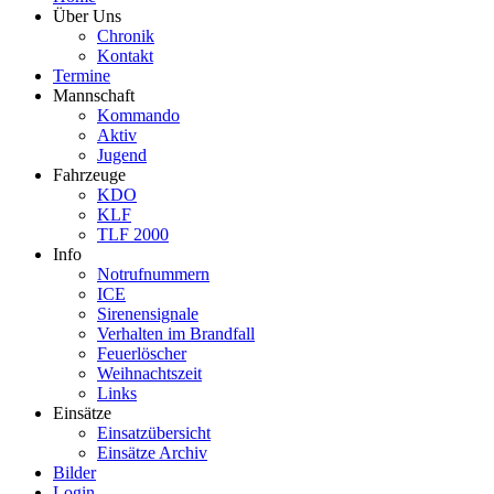
Über Uns
Chronik
Kontakt
Termine
Mannschaft
Kommando
Aktiv
Jugend
Fahrzeuge
KDO
KLF
TLF 2000
Info
Notrufnummern
ICE
Sirenensignale
Verhalten im Brandfall
Feuerlöscher
Weihnachtszeit
Links
Einsätze
Einsatzübersicht
Einsätze Archiv
Bilder
Login