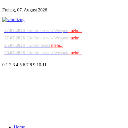
Freitag, 07. August 2026
27.07.2026
Entfernen von Wespen
mehr...
27.07.2026
Entfernen von Wespen
mehr...
25.07.2026
Lotsendienst
mehr...
20.07.2026
Entfernen von Wespen
mehr...
0
1
2
3
4
5
6
7
8
9
10
11
Home