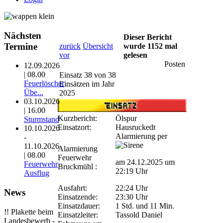
Nächsten
Dieser Bericht
Termine
zurück
Übersicht
wurde 1152 mal
vor
gelesen
Posten
12.09.2026
| 08.00
Einsatz 38 von 38
Feuerlöscher
Einsätzen im Jahr
Übe...
2025
03.10.2026
| 16.00
Kurzbericht:
Ölspur
Sturmstand
Einsatzort:
Hausruckedt
10.10.2026
Alarmierung per
-
11.10.2026
Alarmierung
| 08.00
Feuerwehr
am 24.12.2025 um
Feuerwehr
Bruckmühl
:
22:19 Uhr
Ausflug
Ausfahrt:
22:24 Uhr
News
Einsatzende:
23:30 Uhr
Einsatzdauer:
1 Std. und 11 Min.
!! Plakette beim
Einsatzleiter:
Tassold Daniel
Landesbewerb -