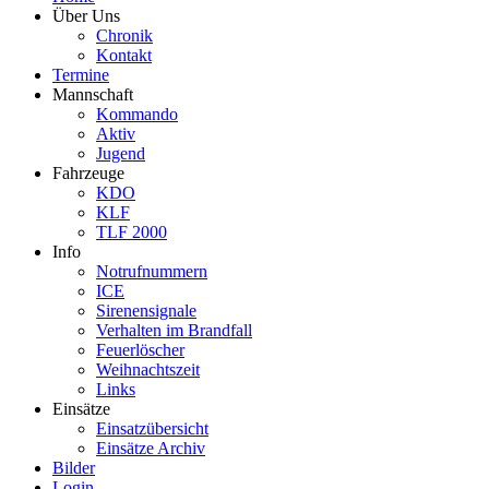
Über Uns
Chronik
Kontakt
Termine
Mannschaft
Kommando
Aktiv
Jugend
Fahrzeuge
KDO
KLF
TLF 2000
Info
Notrufnummern
ICE
Sirenensignale
Verhalten im Brandfall
Feuerlöscher
Weihnachtszeit
Links
Einsätze
Einsatzübersicht
Einsätze Archiv
Bilder
Login