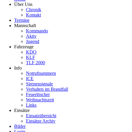
Über Uns
Chronik
Kontakt
Termine
Mannschaft
Kommando
Aktiv
Jugend
Fahrzeuge
KDO
KLF
TLF 2000
Info
Notrufnummern
ICE
Sirenensignale
Verhalten im Brandfall
Feuerlöscher
Weihnachtszeit
Links
Einsätze
Einsatzübersicht
Einsätze Archiv
Bilder
Login