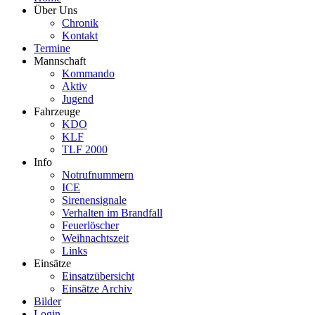
Über Uns
Chronik
Kontakt
Termine
Mannschaft
Kommando
Aktiv
Jugend
Fahrzeuge
KDO
KLF
TLF 2000
Info
Notrufnummern
ICE
Sirenensignale
Verhalten im Brandfall
Feuerlöscher
Weihnachtszeit
Links
Einsätze
Einsatzübersicht
Einsätze Archiv
Bilder
Login