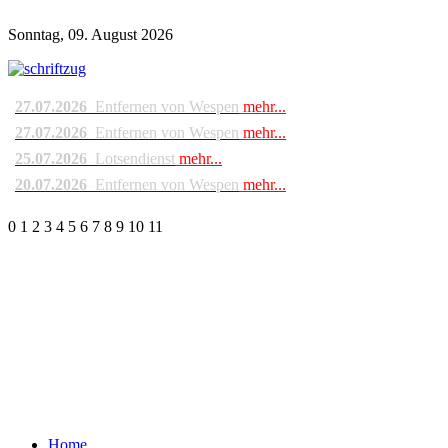
Sonntag, 09. August 2026
27.07.2026
Entfernen von Wespen
mehr...
27.07.2026
Entfernen von Wespen
mehr...
25.07.2026
Lotsendienst
mehr...
20.07.2026
Entfernen von Wespen
mehr...
0
1
2
3
4
5
6
7
8
9
10
11
Home