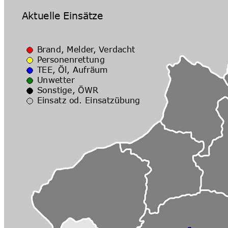
Zusätzliche Ausrüstung:
Lichtbalken hinten
div. Verkehrsleiteinrichtungen
Handscheinwerfer
Transportkörbe für Atemluftfl
Kommunikationsmittel:
Fahrzeugfunk
Aussenlautsprecher
Weitere Bilder hier