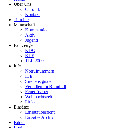
Über Uns
Chronik
Kontakt
Termine
Mannschaft
Kommando
Aktiv
Jugend
Fahrzeuge
KDO
KLF
TLF 2000
Info
Notrufnummern
ICE
Sirenensignale
Verhalten im Brandfall
Feuerlöscher
Weihnachtszeit
Links
Einsätze
Einsatzübersicht
Einsätze Archiv
Bilder
Login