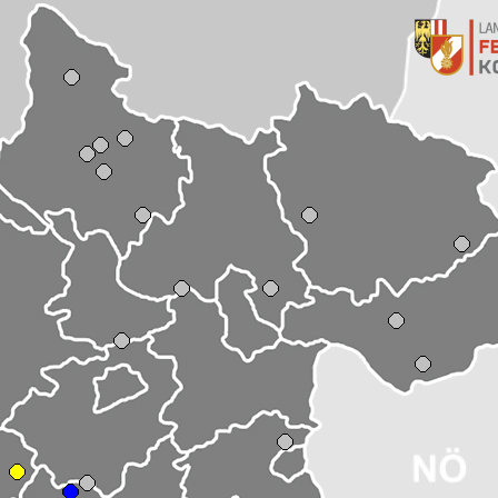
it den "Aktiven" durchgeführt, wo die Jugendlichen auch die Möglichk
en.
 nicht zu kurz kommen und deshalb werden immer wieder Ausflüge und
li
bung im Oktober und November
oppen
hreshauptversammlung