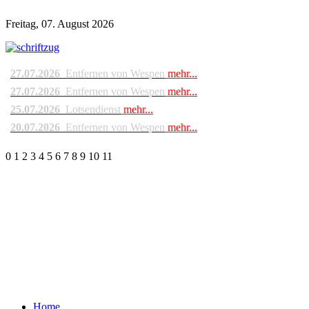
Freitag, 07. August 2026
27.07.2026
Entfernen von Wespen
mehr...
27.07.2026
Entfernen von Wespen
mehr...
25.07.2026
Lotsendienst
mehr...
20.07.2026
Entfernen von Wespen
mehr...
0
1
2
3
4
5
6
7
8
9
10
11
Home