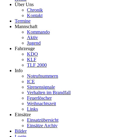
Über Uns
Chronik
Kontakt
Termine
Mannschaft
Kommando
Aktiv
Jugend
Fahrzeuge
KDO
KLF
TLF 2000
Info
Notrufnummern
ICE
Sirenensignale
Verhalten im Brandfall
Feuerlöscher
Weihnachtszeit
Links
Einsätze
Einsatzübersicht
Einsätze Archiv
Bilder
Login