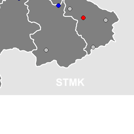
etreuer Mair Sascha 0676 6700452 oder
sascha.mair@