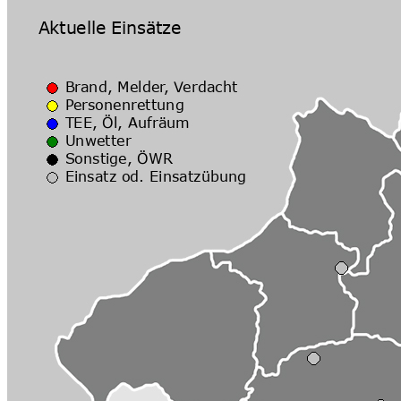
wieder Interessante Übungen m
den Feuerwehrautos mitzufahr
Aber auch Spaß darf natürlich
Aktivitäten durchgeführt.
Aktivitäten:
Bewerbe von Mai bis Ju
Wissenstest und Erpro
Mitarbeit beim Frühsch
Sportliche Aktivitäten
Ausflüge
Weihnachtsfeier und Ja