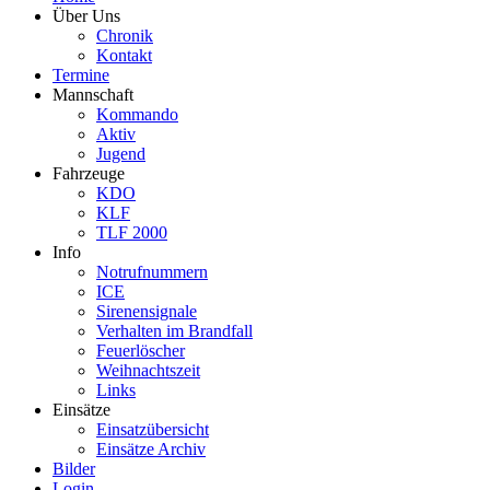
Über Uns
Chronik
Kontakt
Termine
Mannschaft
Kommando
Aktiv
Jugend
Fahrzeuge
KDO
KLF
TLF 2000
Info
Notrufnummern
ICE
Sirenensignale
Verhalten im Brandfall
Feuerlöscher
Weihnachtszeit
Links
Einsätze
Einsatzübersicht
Einsätze Archiv
Bilder
Login