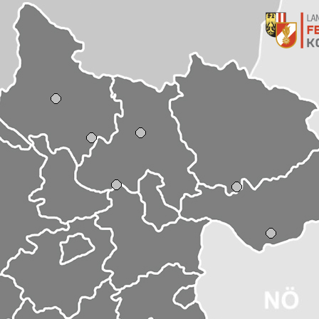
ckmühl
t