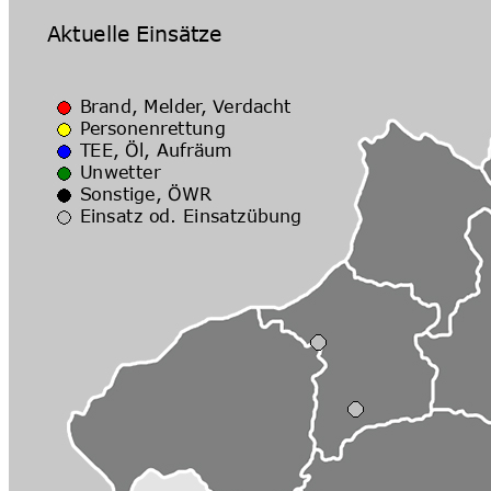
Veranstaltungsort
Ort:
Stockschützenhalle Bru
EventList powered by
schlu.ne