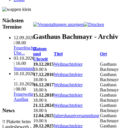
Nächsten
Termine
Gasthaus Bachmayr - Archiv
12.09.2026
| 08.00
Feuerlöscher
Datum
Übe...
und
Titel
Ort
03.10.2026
Uhrzeit
| 16.00
19.12.2015
Weihnachtsfeier
Gasthaus
Sturmstand
18.00 h
Bachmayr
10.10.2026
17.12.2016
Weihnachtsfeier
Gasthaus
-
18.00 h
Bachmayr
11.10.2026
16.12.2017
Weihnachtsfeier
Gasthaus
| 08.00
18.00 h
Bachmayr
Feuerwehr
15.12.2018
Weihnachtsfeier
Gasthaus
Ausflug
18.00 h
Bachmayr
21.12.2024
Weihnachtsfeier
Gasthaus
News
18.00 h
Bachmayr
12.04.2025
Jahreshauptversammlung
Gasthaus
19.00 h
Bachmayr
!! Plakette beim
20.12.2025
Weihnachtsfeier
Gasthaus
Landesbewerb -