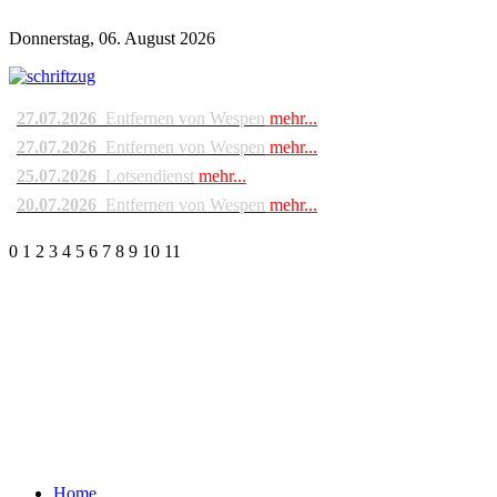
Donnerstag, 06. August 2026
27.07.2026
Entfernen von Wespen
mehr...
27.07.2026
Entfernen von Wespen
mehr...
25.07.2026
Lotsendienst
mehr...
20.07.2026
Entfernen von Wespen
mehr...
0
1
2
3
4
5
6
7
8
9
10
11
Home