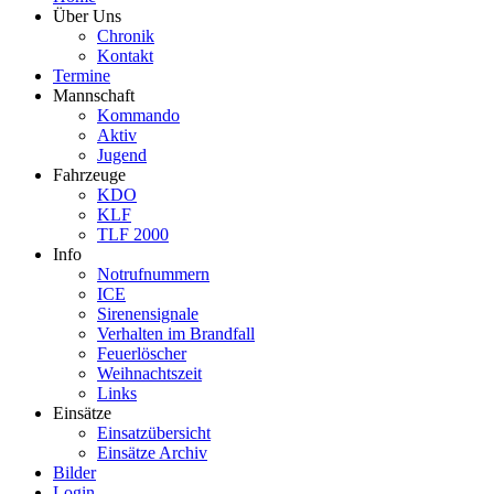
Über Uns
Chronik
Kontakt
Termine
Mannschaft
Kommando
Aktiv
Jugend
Fahrzeuge
KDO
KLF
TLF 2000
Info
Notrufnummern
ICE
Sirenensignale
Verhalten im Brandfall
Feuerlöscher
Weihnachtszeit
Links
Einsätze
Einsatzübersicht
Einsätze Archiv
Bilder
Login