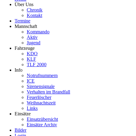
Über Uns
Chronik
Kontakt
Termine
Mannschaft
Kommando
Aktiv
Jugend
Fahrzeuge
KDO
KLF
TLF 2000
Info
Notrufnummern
ICE
Sirenensignale
Verhalten im Brandfall
Feuerlöscher
Weihnachtszeit
Links
Einsätze
Einsatzübersicht
Einsätze Archiv
Bilder
Login