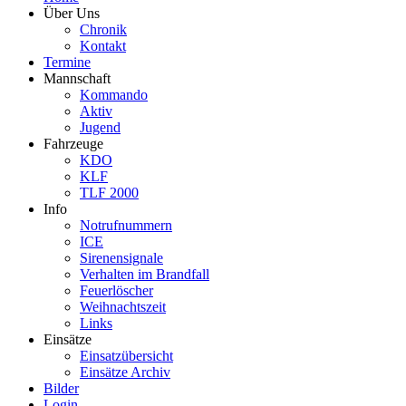
Über Uns
Chronik
Kontakt
Termine
Mannschaft
Kommando
Aktiv
Jugend
Fahrzeuge
KDO
KLF
TLF 2000
Info
Notrufnummern
ICE
Sirenensignale
Verhalten im Brandfall
Feuerlöscher
Weihnachtszeit
Links
Einsätze
Einsatzübersicht
Einsätze Archiv
Bilder
Login