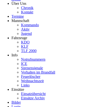
Über Uns
Chronik
Kontakt
Termine
Mannschaft
Kommando
Aktiv
Jugend
Fahrzeuge
KDO
KLF
TLF 2000
Info
Notrufnummern
ICE
Sirenensignale
Verhalten im Brandfall
Feuerlöscher
Weihnachtszeit
Links
Einsätze
Einsatzübersicht
Einsätze Archiv
Bilder
Login