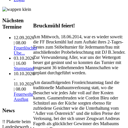
Nächsten
Bruckmühl feiert!
Termine
Am Mittwoch, 18.06.2014, war es wieder soweit:
12.09.2026
die FF Bruckmühl lud zum Auftakt ihres 2-Tages-
| 08.00
Festes zum Stöbelturnier für Jedermann/frau mit
Feuerlöscher
anschließender Probebeleuchtung mit DJ B.3ender.
Übe...
Zur Verwunderung Aller, war uns der Wettergott
03.10.2026
heuer gut gesinnt und so konnten das Turnier mit
| 16.00
insgesamt 36 teilnehmenden Mannschaften wie
Sturmstand
geplant durchgeführt werden.
10.10.2026
-
Am darauffolgenden Fronleichnamstag fand die
11.10.2026
traditionelle Maibaumverlosung statt, wo die
| 08.00
Besucher wie jedes Jahr voll auf ihre Kosten
Feuerwehr
kamen. Gaumenfreuden wie Cordon Bleu oder
Ausflug
Schnitzel aus der Küche sorgten ebenso für
zufriedene Gesichter wie die Unterhaltung vom
News
"Adler von Österreich" und die tollen Preise der
Verlosung, bei der sich unser Zeugwart Andreas
!! Plakette beim
Fageth als glücklicher Gewinner des Maibaums
Landesbewerb -