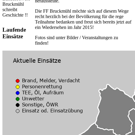
herausstellte.
Bruckmühl
schreibt
Die FF Bruckmühl möchte sich auf diesem Wege
Geschichte !!
recht herzlich bei der Bevölkerung für die rege
Teilnahme bedanken und freut sich bereits jetzt auf
ein Wiedersehen im Jahr 2015!
Laufende
Einsätze
Fotos sind unter Bilder / Veranstaltungen zu
finden!
Abschnittsbewerb 2014 in Pühret
Am Samstag, 07.06.2014, fand in Pühret der
Bewerb des Abschnittes Schwanenstadt statt.
Auf Grund der letzten Trainingszeiten, welche für
eine gesunde Portion Selbstvertrauen sorgten,
rechnete sich unsere Truppe einiges aus und hoffte
eine kleine Überraschung landen zu können.
Mit einer Zeit von 44,05 (Fehlerfrei!) und einer
Staffellaufzeit von 53,05 gelang dies auch und so
konnte sich unsere Bewerbsgruppe auf dem
starken 3. Rang hinter den Übermächten aus
Redlham und noch vor unserem Lokalrivalen aus
Manning platzieren.