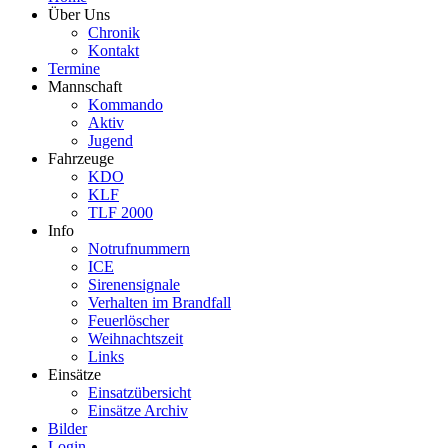
Über Uns
Chronik
Kontakt
Termine
Mannschaft
Kommando
Aktiv
Jugend
Fahrzeuge
KDO
KLF
TLF 2000
Info
Notrufnummern
ICE
Sirenensignale
Verhalten im Brandfall
Feuerlöscher
Weihnachtszeit
Links
Einsätze
Einsatzübersicht
Einsätze Archiv
Bilder
Login