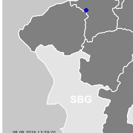
Gratulation zu dieser Leistung und noch viel Glück
auf den weiteren Bewerben.
Start
«
49
50
51
52
53
54
55
56
57
58
»
Ende