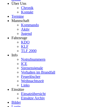
Über Uns
Chronik
Kontakt
Termine
Mannschaft
Kommando
Aktiv
Jugend
Fahrzeuge
KDO
KLF
TLF 2000
Info
Notrufnummern
ICE
Sirenensignale
Verhalten im Brandfall
Feuerlöscher
Weihnachtszeit
Links
Einsätze
Einsatzübersicht
Einsätze Archiv
Bilder
Login