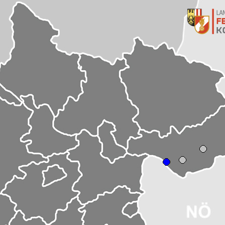
ckmühl
t