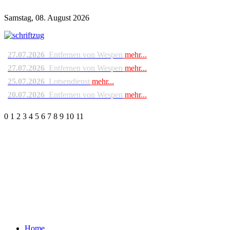
Samstag, 08. August 2026
27.07.2026
Entfernen von Wespen
mehr...
27.07.2026
Entfernen von Wespen
mehr...
25.07.2026
Lotsendienst
mehr...
20.07.2026
Entfernen von Wespen
mehr...
0
1
2
3
4
5
6
7
8
9
10
11
Home