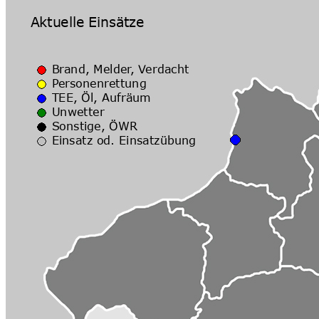
Veranstaltungsort
Ort:
Stockschützenhalle Bru
EventList powered by
schlu.ne