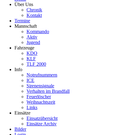
Über Uns
Chronik
Kontakt
Termine
Mannschaft
Kommando
Aktiv
Jugend
Fahrzeuge
KDO
KLF
TLF 2000
Info
Notrufnummern
ICE
Sirenensignale
Verhalten im Brandfall
Feuerlöscher
Weihnachtszeit
Links
Einsätze
Einsatzübersicht
Einsätze Archiv
Bilder
Login