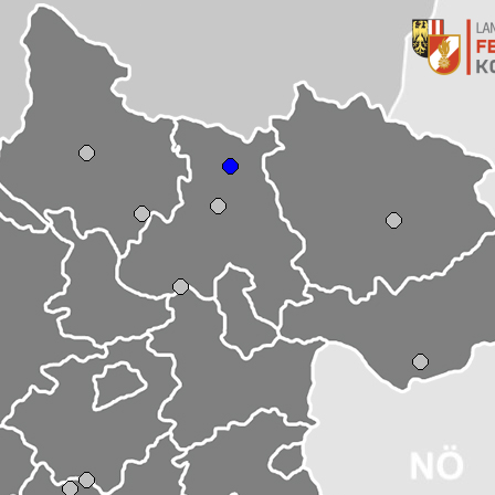
ühl
t