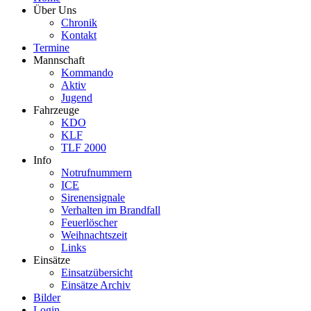
Über Uns
Chronik
Kontakt
Termine
Mannschaft
Kommando
Aktiv
Jugend
Fahrzeuge
KDO
KLF
TLF 2000
Info
Notrufnummern
ICE
Sirenensignale
Verhalten im Brandfall
Feuerlöscher
Weihnachtszeit
Links
Einsätze
Einsatzübersicht
Einsätze Archiv
Bilder
Login