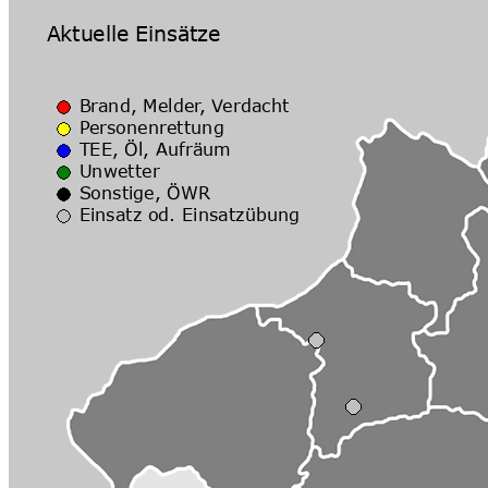
Veranstaltungsort
Ort:
Feuerwehrhaus Bruckm
EventList powered by
schlu.ne