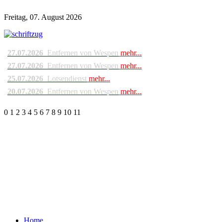
Freitag, 07. August 2026
27.07.2026
Entfernen von Wespen
mehr...
27.07.2026
Entfernen von Wespen
mehr...
25.07.2026
Lotsendienst
mehr...
20.07.2026
Entfernen von Wespen
mehr...
0
1
2
3
4
5
6
7
8
9
10
11
Home